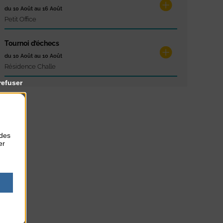
du 10 Août au 16 Août
Petit Office
Tournoi d’échecs
du 10 Août au 10 Août
Résidence Challe
refuser
 des
er