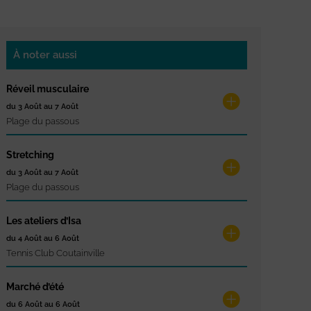
À noter aussi
Réveil musculaire
du 3 Août au 7 Août
Plage du passous
Stretching
du 3 Août au 7 Août
Plage du passous
Les ateliers d’Isa
du 4 Août au 6 Août
Tennis Club Coutainville
Marché d’été
du 6 Août au 6 Août