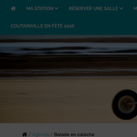
MA STATION
RÉSERVER UNE SALLE
M
COUTAINVILLE EN FÊTE 2026
/
Agenda
/
Balade en calèche