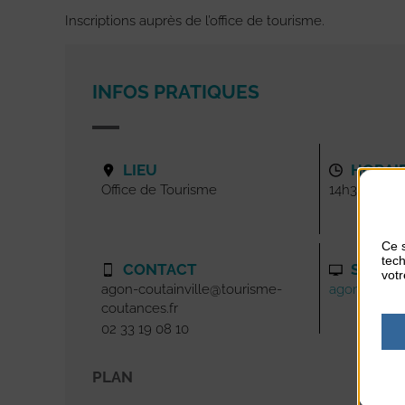
Inscriptions auprès de l’office de tourisme.
INFOS PRATIQUES
LIEU
HORAI
Office de Tourisme
14h30-16h
Ce s
tech
CONTACT
SITE I
votr
agon-coutainville@tourisme-
agoncoutainv
coutances.fr
02 33 19 08 10
PLAN