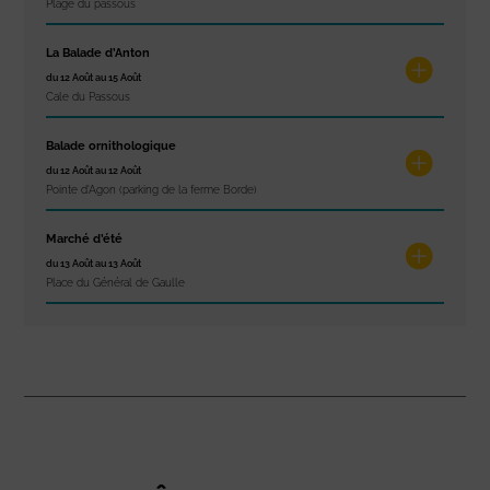
Plage du passous
La Balade d’Anton
du 12 Août au 15 Août
Cale du Passous
Balade ornithologique
du 12 Août au 12 Août
Pointe d'Agon (parking de la ferme Borde)
Marché d’été
du 13 Août au 13 Août
Place du Général de Gaulle