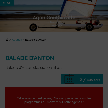
MENU
/
Agenda
/
Balade d’Anton
BALADE D’ANTON
Balade d'Anton classique > 1h45
27
JUIN 2021
Cet événement est passé, n'hésitez pas à découvrir les
programmes du moment sur notre agenda !