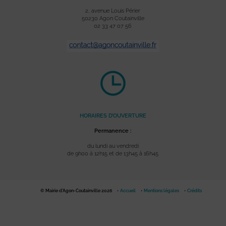
2, avenue Louis Périer
50230 Agon Coutainville
02 33 47 07 56
HORAIRES D’OUVERTURE
Permanence :
du lundi au vendredi
de 9h00 à 12h15 et de 13h45 à 16h45
© Mairie d'Agon-Coutainville 2026
Accueil
Mentions légales
Crédits