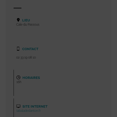
LIEU
Cale du Passous
CONTACT
02 33 19 08 10
HORAIRES
16h
SITE INTERNET
labaladedanton.fr