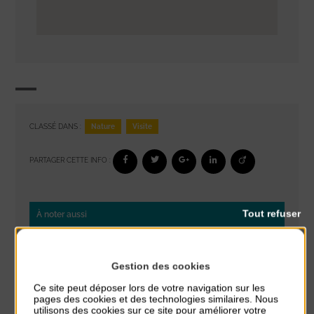
Nature
Visite
CLASSÉ DANS :
PARTAGER CETTE INFO :
Tout refuser
À noter aussi
Glisse & Environnement
du 9 Août au 9 Août
Gestion des cookies
Place du Général de Gaulle
Ce site peut déposer lors de votre navigation sur les
pages des cookies et des technologies similaires. Nous
Concert
utilisons des cookies sur ce site pour améliorer votre