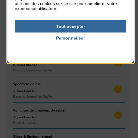
utilisons des cookies sur ce site pour améliorer votre
Stretching
expérience utilisateur.
du 3 Août au 7 Août
Plage du passous
Tout accepter
Les ateliers d’Isa
Personnaliser
du 4 Août au 6 Août
Tennis Club Coutainville
Politique de confidentialité
Marché d’été
du 6 Août au 6 Août
Place du Général de Gaulle
Spectacle de rue
du 6 Août au 6 Août
Place du Général de Gaulle
Concours de châteaux de sable
du 7 Août au 7 Août
Plage du passous
Glisse & Environnement