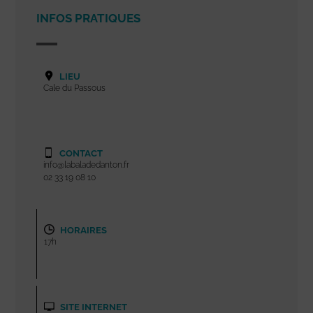
INFOS PRATIQUES
LIEU
Cale du Passous
CONTACT
info@labaladedanton.fr
02 33 19 08 10
HORAIRES
17h
SITE INTERNET