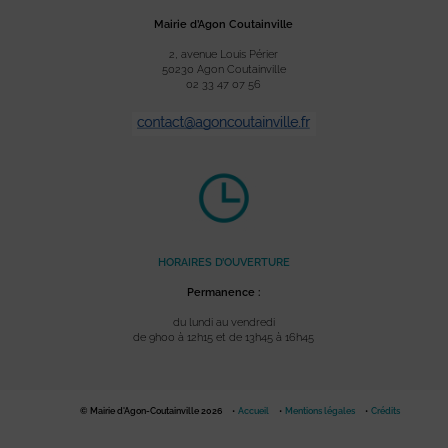
Mairie d’Agon Coutainville
2, avenue Louis Périer
50230 Agon Coutainville
02 33 47 07 56
HORAIRES D’OUVERTURE
Permanence :
du lundi au vendredi
de 9h00 à 12h15 et de 13h45 à 16h45
© Mairie d'Agon-Coutainville 2026
Accueil
Mentions légales
Crédits