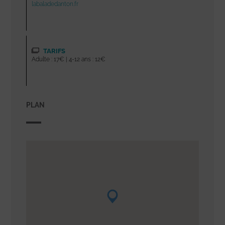
labaladedanton.fr
TARIFS
Adulte : 17€ | 4-12 ans : 12€
PLAN