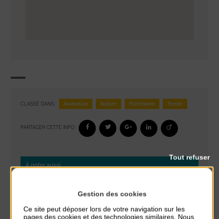
Animation
Nature
Patrimoine
Terroir
CLASSÉ DANS :
PARTAGER CETTE INFO :
Tout refuser
À noter aussi
Réveil musculaire
Gestion des cookies
du 3 Août au 7 Août
Plage du passous
Ce site peut déposer lors de votre navigation sur les
pages des cookies et des technologies similaires. Nous