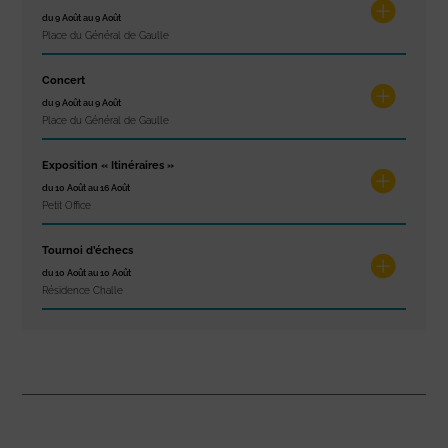
du 9 Août au 9 Août
Place du Général de Gaulle
Concert
du 9 Août au 9 Août
Place du Général de Gaulle
Exposition « Itinéraires »
du 10 Août au 16 Août
Petit Office
Tournoi d’échecs
du 10 Août au 10 Août
Résidence Challe