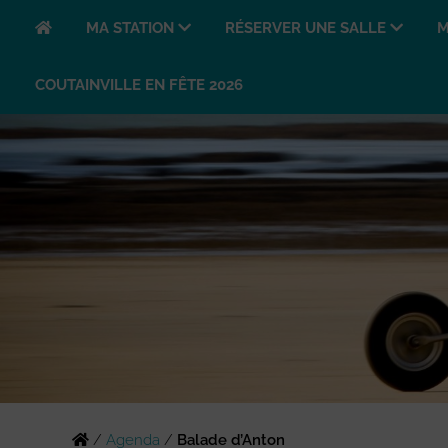
MA STATION
RÉSERVER UNE SALLE
M
COUTAINVILLE EN FÊTE 2026
/
Agenda
/
Balade d’Anton