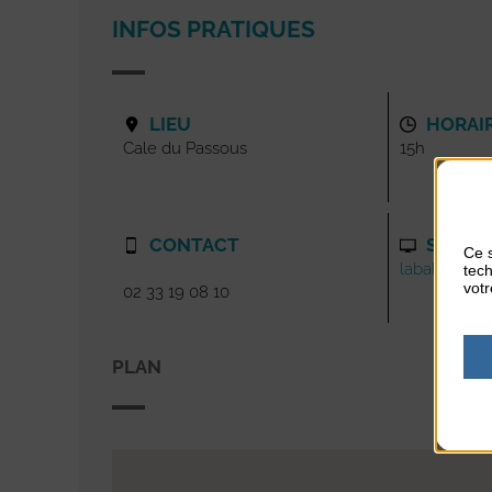
INFOS PRATIQUES
LIEU
HORAI
Cale du Passous
15h
CONTACT
SITE I
Ce s
labaladedan
tech
votr
02 33 19 08 10
PLAN