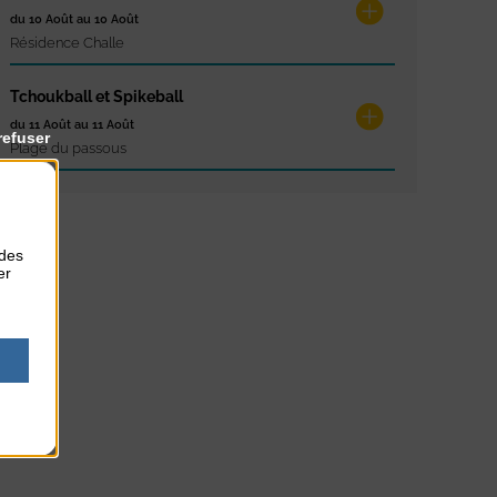
du 10 Août au 10 Août
Résidence Challe
Tchoukball et Spikeball
du 11 Août au 11 Août
refuser
Plage du passous
 des
er