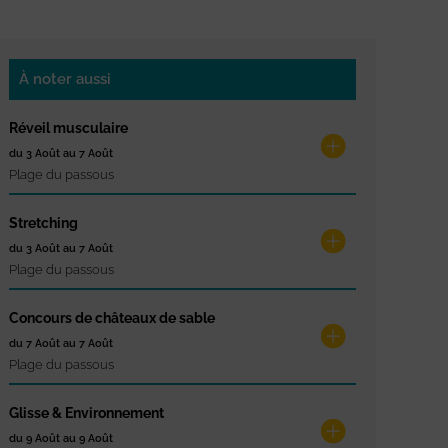
À noter aussi
Réveil musculaire
du 3 Août au 7 Août
Plage du passous
Stretching
du 3 Août au 7 Août
Plage du passous
Concours de châteaux de sable
du 7 Août au 7 Août
Plage du passous
Glisse & Environnement
du 9 Août au 9 Août