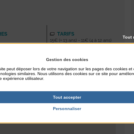
RES
TARIFS
Tout 
15€ (+ 13 ans) - 11€ (4 à 12 ans)
- Gratuit (- 4 ans)
Gestion des cookies
NTERNET
ite peut déposer lors de votre navigation sur les pages des cookies et
ton.fr
nologies similaires. Nous utilisons des cookies sur ce site pour amélior
e expérience utilisateur.
Tout accepter
Personnaliser