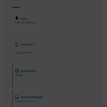
LIEU
Cale du Passous
CONTACT
02 33 19 08 10
HORAIRES
16h45
SITE INTERNET
labaladedanton.fr