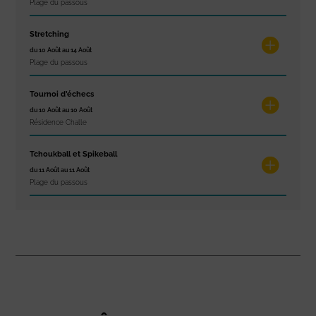
Plage du passous
Stretching
du 10 Août au 14 Août
Plage du passous
Tournoi d’échecs
du 10 Août au 10 Août
Résidence Challe
Tchoukball et Spikeball
du 11 Août au 11 Août
Plage du passous