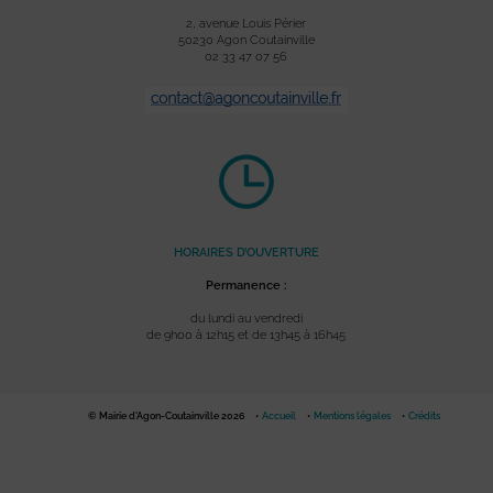
2, avenue Louis Périer
50230 Agon Coutainville
02 33 47 07 56
HORAIRES D’OUVERTURE
Permanence :
du lundi au vendredi
de 9h00 à 12h15 et de 13h45 à 16h45
© Mairie d'Agon-Coutainville 2026
Accueil
Mentions légales
Crédits