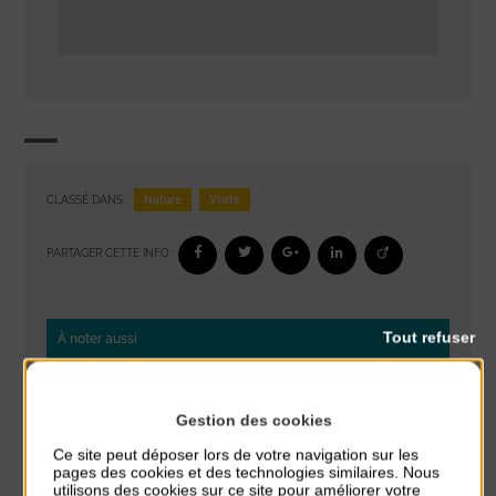
Nature
Visite
CLASSÉ DANS :
PARTAGER CETTE INFO :
Tout refuser
À noter aussi
Réveil musculaire
du 3 Août au 7 Août
Gestion des cookies
Plage du passous
Ce site peut déposer lors de votre navigation sur les
pages des cookies et des technologies similaires. Nous
Stretching
utilisons des cookies sur ce site pour améliorer votre