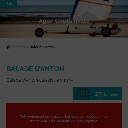
MENU
/
Agenda
/
Balade d’Anton
BALADE D’ANTON
Balade d'Anton classique > 1h45
27
JUIL 2021
Cet événement est passé, n'hésitez pas à découvrir les
programmes du moment sur notre agenda !