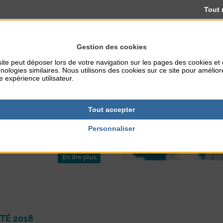
Tout 
- Votre sélection -
Gestion des cookies
CE DE LA PLAGE DU
ite peut déposer lors de votre navigation sur les pages des cookies et
nologies similaires. Nous utilisons des cookies sur ce site pour amélior
ONE SÉCURISÉE
e expérience utilisateur.
fos mairie
2018
Tout accepter
ée dans le cadre de la fête
tifice illumine le ciel et la mer à
Personnaliser
 Rendez-vous « la tête dans les
18 août, 23h, ...
En lire plus
TÉ 2018