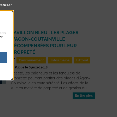
refuser
PAVILLON BLEU : LES PLAGES
 des
er
D’AGON-COUTAINVILLE
RÉCOMPENSÉES POUR LEUR
PROPRETÉ
Environnement
Infos mairie
Littoral
Publié le 6 juillet 2018
Cet été, les baigneurs et les fondu(e)s de
bronzette pourront profiter des plages d'Agon-
Coutainville en toute sérénité. Les efforts de la
ville en matière de propreté et de gestion du ...
En lire plus