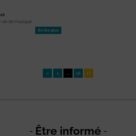
018
e vie de musique
En lire plus
«
1
…
16
17
Être informé