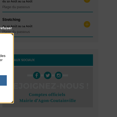
du 10 Août au 14 Août
Plage du passous
Stretching
du 10 Août au 14 Août
refuser
Plage du passous
 des
er
RÉSEAUX SOCIAUX