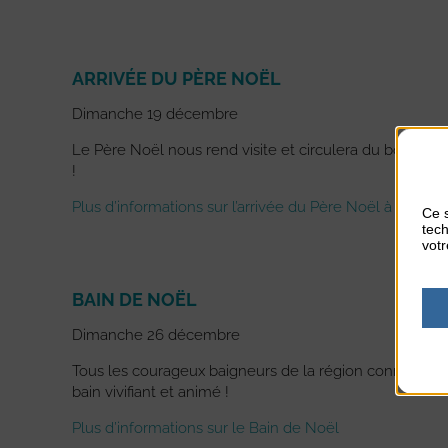
ARRIVÉE DU PÈRE NOËL
Dimanche 19 décembre
Le Père Noël nous rend visite et circulera du bourg d’
!
Plus d’informations sur l’arrivée du Père Noël à Agon-C
Ce s
tech
votr
BAIN DE NOËL
Dimanche 26 décembre
Tous les courageux baigneurs de la région connaissent
bain vivifiant et animé !
Plus d’informations sur le Bain de Noël