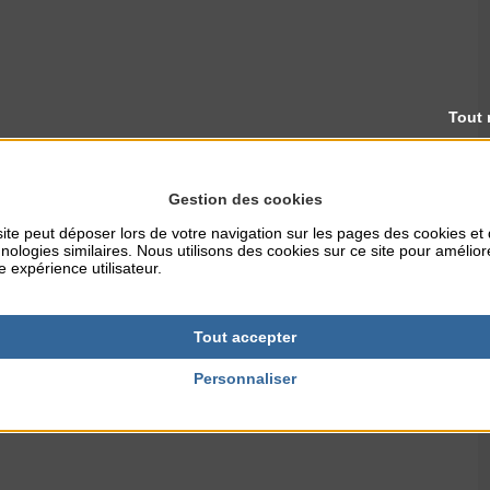
Tout 
Agon vers le centre de Coutainville en passant par le Passous
Gestion des cookies
outainville
ite peut déposer lors de votre navigation sur les pages des cookies et
nologies similaires. Nous utilisons des cookies sur ce site pour amélior
e expérience utilisateur.
Tout accepter
Personnaliser
 bien cette tradition, rendez-vous cale du centre pour un