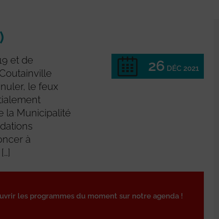
)
19 et de
26
DÉC 2021
Coutainville
nuler, le feux
itialement
la Municipalité
dations
oncer à
[…]
ouvrir les programmes du moment sur notre agenda !