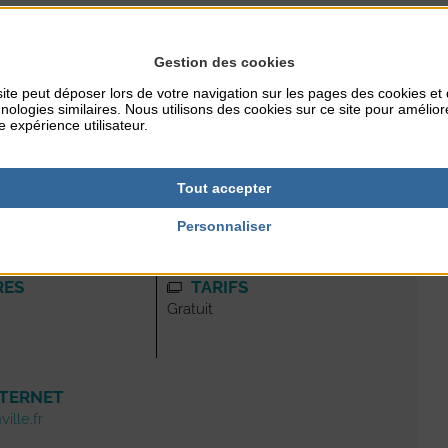
Gestion des cookies
 mesures mais considère que chacun, dans sa sphère de
espectant et en faisant respecter les gestes barrières.
ite peut déposer lors de votre navigation sur les pages des cookies et
nologies similaires. Nous utilisons des cookies sur ce site pour amélior
e expérience utilisateur.
Tout accepter
Personnaliser
RES
TARIFS
Gratuit
NTERNET
ille.fr