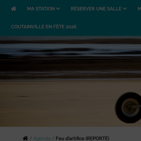
MA STATION
RÉSERVER UNE SALLE
M
COUTAINVILLE EN FÊTE 2026
/
Agenda
/
Feu d’artifice (REPORTÉ)