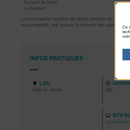
– Du bain de Noël
– La Fanfare
La municipalité regrette de devoir prendre de telles
responsabilité, doit assurer la sécurité des autres en r
Ce s
tech
votr
INFOS PRATIQUES
LIEU
HORAI
Cale du centre
19h
SITE I
agoncoutainv