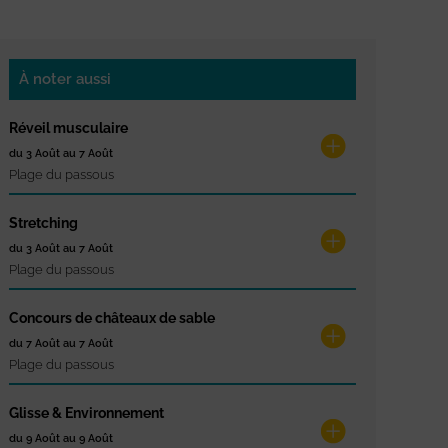
À noter aussi
Réveil musculaire
du 3 Août au 7 Août
Plage du passous
Stretching
du 3 Août au 7 Août
Plage du passous
Concours de châteaux de sable
du 7 Août au 7 Août
Plage du passous
Glisse & Environnement
du 9 Août au 9 Août