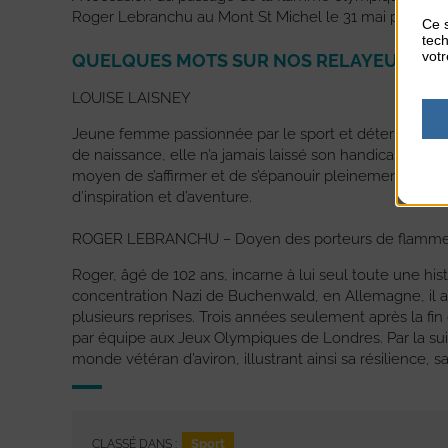
Roger Lebranchu au Mont St Michel le 31 mai prochain
Ce s
tech
votr
QUELQUES MOTS SUR NOS RELAYEURS…
LOUISE LAISNEY
Jeune femme passionnée par le sport et déterminée à fa
de naissance, elle n’a jamais laissé son handicap définir
moyen de s’affirmer et de s’épanouir pleinement. Pour L
d’inspiration et d’aventure.
ROGER LEBRANCHU – Doyen des porteurs de flamm
Roger, âgé de 102 ans, incarne à lui seul toute une hi
concentration Nazi de Buchenwald, en Allemagne, il a
plusieurs reprises. Trois années seulement après la fi
par équipe aux Jeux Olympiques de Londres. Par la sui
monde vétéran d’aviron, illustrant ainsi sa résilience, 
Sport
CLASSÉ DANS :