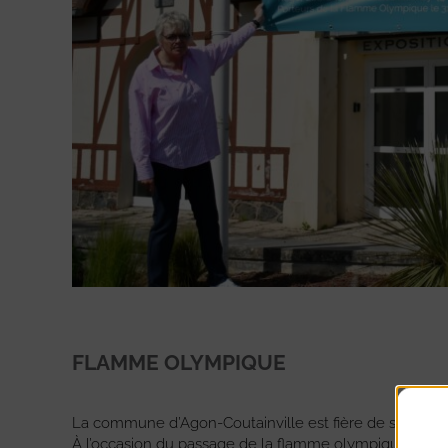
FLAMME OLYMPIQUE
La commune d’Agon-Coutainville est fière de ses RE
À l’occasion du passage de la flamme olympique dans 