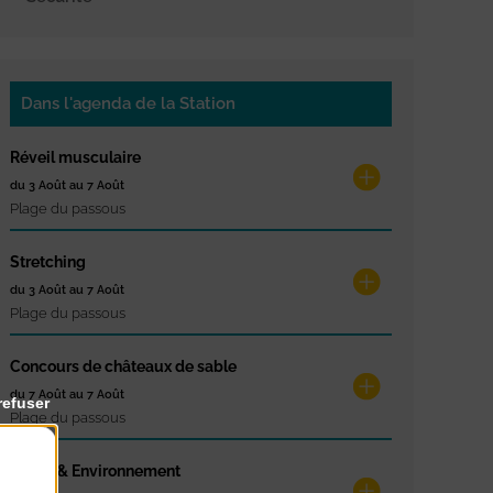
Dans l'agenda de la Station
Réveil musculaire
du 3 Août au 7 Août
Plage du passous
Stretching
du 3 Août au 7 Août
Plage du passous
Concours de châteaux de sable
du 7 Août au 7 Août
refuser
Plage du passous
Glisse & Environnement