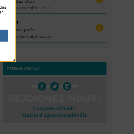
du 9 Août au 9 Août
 des
Place du Général de Gaulle
er
Concert
du 9 Août au 9 Août
Place du Général de Gaulle
RÉSEAUX SOCIAUX