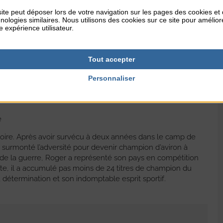
 !
ite peut déposer lors de votre navigation sur les pages des cookies et
nologies similaires. Nous utilisons des cookies sur ce site pour amélior
e expérience utilisateur.
Tout accepter
ire carrière dans l’événementiel sportif. Malgré sa surdité
 qui elle est. Au contraire, elle a trouvé dans le sport un
Personnaliser
ouise, la diversité des disciplines est une source
e
stoire. Après avoir survécu à deux années dans le camp de
 surmonté l’adversité pour devenir champion d’aviron à
n de la guerre, Roger a représenté son pays en compétition
te, il a accumulé pas moins de 24 titres de champion du
sa détermination et son indomptable esprit sportif.