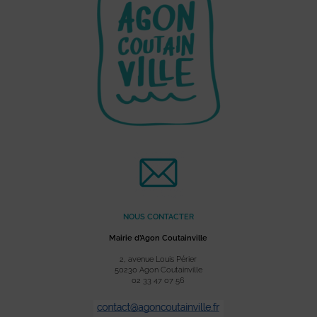
NOUS CONTACTER
Mairie d’Agon Coutainville
2, avenue Louis Périer
50230 Agon Coutainville
02 33 47 07 56