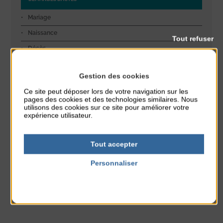
Mariage
Naissance
Tout refuser
Décès
Cimetière, règlement et tarifs concessions
Gestion des cookies
Ce site peut déposer lors de votre navigation sur les
pages des cookies et des technologies similaires. Nous
utilisons des cookies sur ce site pour améliorer votre
INFOS SÉCURITÉ
expérience utilisateur.
Police pluri-communale / Police Rurale
Tout accepter
Les règles de bon voisinage
Personnaliser
Politique de confidentialité