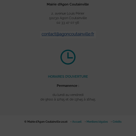
Mairie d’Agon Coutainville
2, avenue Louis Périer
50230 Agon Coutainville
02 33 47 07 56
HORAIRES D’OUVERTURE
Permanence :
du lundi au vendredi
de 9h00 à 12h15 et de 13h45 à 16h45
© Mairie d'Agon-Coutainville 2026
Accueil
Mentions légales
Crédits