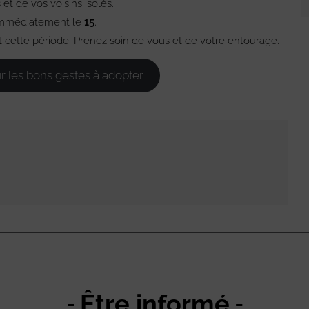
t de vos voisins isolés.
 immédiatement le
15
.
nt cette période. Prenez soin de vous et de votre entourage.
ur les bons gestes à adopter
Être informé