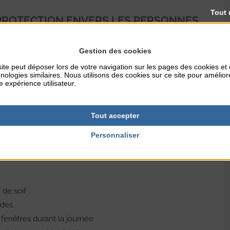
Tout 
PROTECTION ENVERS LES PERSONNES
Gestion des cookies
stre des personnes vulnérables du CCAS. Pour vous inscrire
e service social au 02 33 47 28 06.
ite peut déposer lors de votre navigation sur les pages des cookies et
nologies similaires. Nous utilisons des cookies sur ce site pour amélior
e expérience utilisateur.
utainville) sera ouverte jusqu’au jeudi 25 juin, de 9h à 12h
sité, les personnes les plus vulnérables. Dès aujourd’hui, la
Tout accepter
 à leur disposition pendant cette période de fortes chaleurs.
Personnaliser
 rouge arrêté préfectoral dans la Manche depuis ce midi et ce
 de soif
udes.
fenêtres durant la journée.