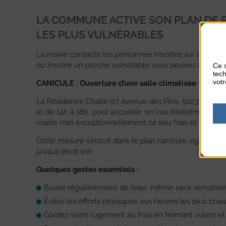
LA COMMUNE ACTIVE SON PLAN DE 
LES PLUS VULNÉRABLES
La mairie contacte les personnes inscrites sur le regi
ou inscrire un proche vulnérable vous pouvez appeler l
Ce s
tech
votr
CANICULE : Ouverture d’une salle climatisée
La Résidence Challe (17 avenue des Pins, 50230 Agon-Co
et de 14h à 18h, pour accueillir, en cas d’extrême néces
mairie met exceptionnellement ce lieu frais et sécurisé
Cette mesure s’inscrit dans le plan canicule vigilance
jusqu’à jeudi soir.
Quelques gestes essentiels :
Buvez régulièrement de l’eau, même sans sensation
Évitez les efforts physiques aux heures les plus cha
Gardez votre logement au frais en fermant volets et 