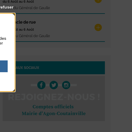
du 6 Août au 6 Août
refuser
Place du Général de Gaulle
Spectacle de rue
du 6 Août au 6 Août
Place du Général de Gaulle
 des
er
RÉSEAUX SOCIAUX