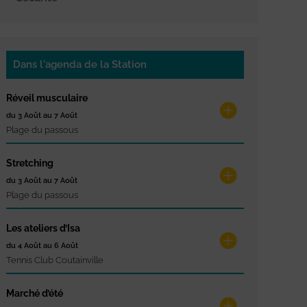
Dans l'agenda de la Station
Réveil musculaire
du 3 Août au 7 Août
Plage du passous
Stretching
du 3 Août au 7 Août
Plage du passous
Les ateliers d’Isa
du 4 Août au 6 Août
Tennis Club Coutainville
Marché d’été