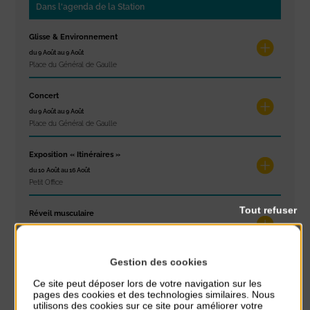
Dans l'agenda de la Station
Glisse & Environnement
du 9 Août au 9 Août
Place du Général de Gaulle
Concert
du 9 Août au 9 Août
Place du Général de Gaulle
Exposition « Itinéraires »
du 10 Août au 16 Août
Petit Office
Tout refuser
Réveil musculaire
du 10 Août au 14 Août
Plage du passous
Gestion des cookies
Stretching
Ce site peut déposer lors de votre navigation sur les
du 10 Août au 14 Août
pages des cookies et des technologies similaires. Nous
Plage du passous
utilisons des cookies sur ce site pour améliorer votre