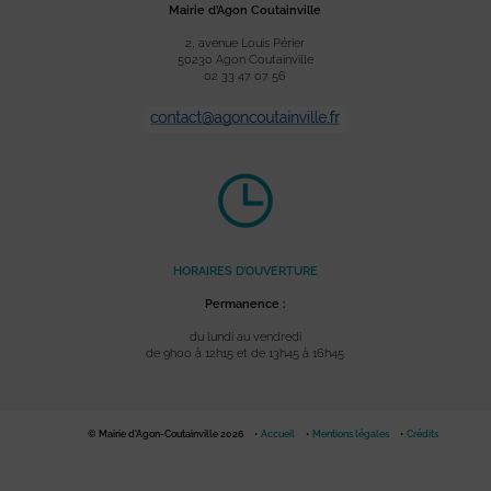
Mairie d’Agon Coutainville
2, avenue Louis Périer
50230 Agon Coutainville
02 33 47 07 56
HORAIRES D’OUVERTURE
Permanence :
du lundi au vendredi
de 9h00 à 12h15 et de 13h45 à 16h45
© Mairie d'Agon-Coutainville 2026
Accueil
Mentions légales
Crédits