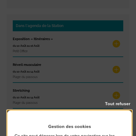
Dans l'agenda de la Station
Exposition « Itinéraires »
du 10 Août au 16 Août
Petit Office
Réveil musculaire
du 10 Août au 14 Août
Plage du passous
Stretching
du 10 Août au 14 Août
Plage du passous
Tout refuser
Tournoi d’échecs
du 10 Août au 10 Août
Gestion des cookies
Résidence Challe
Ce site peut déposer lors de votre navigation sur les