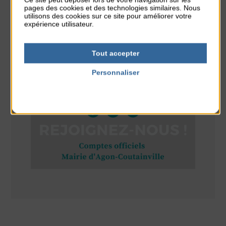
pages des cookies et des technologies similaires. Nous
Tchoukball et Spikeball
utilisons des cookies sur ce site pour améliorer votre
du 11 Août au 11 Août
expérience utilisateur.
Plage du passous
Tout accepter
Personnaliser
RÉSEAUX SOCIAUX
Politique de confidentialité