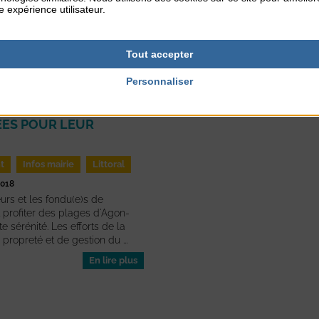
e expérience utilisateur.
- Votre sélection -
Tout accepter
Personnaliser
U : LES PLAGES
AINVILLE
ES POUR LEUR
t
Infos mairie
Littoral
2018
urs et les fondu(e)s de
 profiter des plages d'Agon-
te sérénité. Les efforts de la
 propreté et de gestion du ...
En lire plus