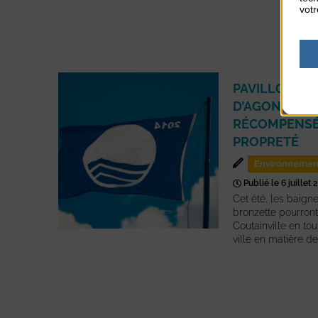
votr
PAVILLON BLE
D’AGON-COUT
RÉCOMPENSÉ
PROPRETÉ
Environnemen
Publié le 6 juillet 
Cet été, les baigne
bronzette pourront
Coutainville en tou
ville en matière de