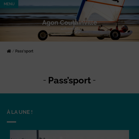
MENU
/
Pass'sport
Pass’sport
À LA UNE !