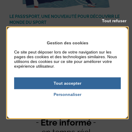
LE PASS’SPORT, UNE NOUVEAUTÉ POUR DÉCOUVRIR LE
Tout refuser
MONDE DU SPORT
Découverte
Jeunesse
Sport
Publié le 2 juillet 2018
Gestion des cookies
Que vous soyez sportif ou simplement curieux, la commune d’Agon-
Coutainville est riche en offres sportives. Et parce que rien n’égale l’esprit de
Ce site peut déposer lors de votre navigation sur les
découverte, un nouvel outil vient ...
pages des cookies et des technologies similaires. Nous
En lire plus
utilisons des cookies sur ce site pour améliorer votre
expérience utilisateur.
Tout accepter
Personnaliser
Politique de confidentialité
Être informé