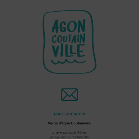
NOUS CONTACTER
Mairie d’Agon Coutainville
2, avenue Louis Périer
50230 Agon Coutainville