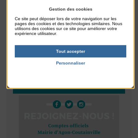
Tennis Club Coutainville
Gestion des cookies
Marché d’été
Ce site peut déposer lors de votre navigation sur les
pages des cookies et des technologies similaires. Nous
du 6 Août au 6 Août
utilisons des cookies sur ce site pour améliorer votre
Place du Général de Gaulle
expérience utilisateur.
Spectacle de rue
du 6 Août au 6 Août
Tout accepter
Place du Général de Gaulle
Personnaliser
Politique de confidentialité
RÉSEAUX SOCIAUX