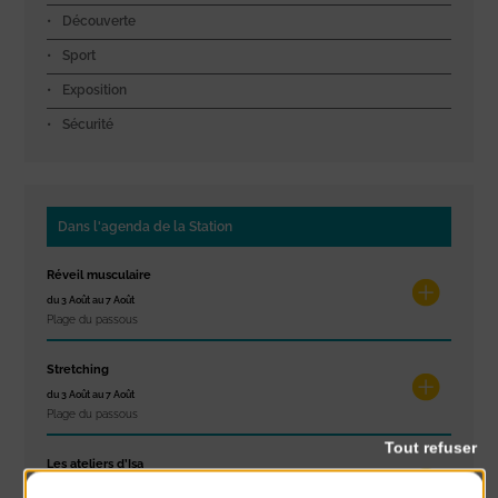
Découverte
Sport
Exposition
Sécurité
Dans l'agenda de la Station
Réveil musculaire
du 3 Août au 7 Août
Plage du passous
Stretching
du 3 Août au 7 Août
Plage du passous
Tout refuser
Les ateliers d’Isa
du 4 Août au 6 Août