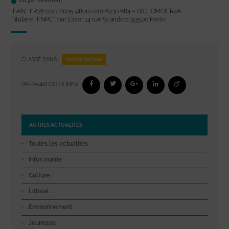
IBAN : FR76 1027 8005 9800 0201 6430 684 – BIC : CMCIFR2A
Titulaire : FNPC Tour Essor 14 rue Scandicci 93500 Pantin
Action sociale
CLASSÉ DANS :
PARTAGER CETTE INFO :
AUTRES ACTUALITÉS
Toutes les actualités
Infos mairie
Culture
Littoral
Environnement
Jeunesse