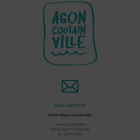
NOUS CONTACTER
Mairie d’Agon Coutainville
2, avenue Louis Périer
50230 Agon Coutainville
02 33 47 07 56