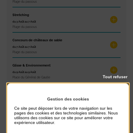
Plage du passous
Stretching
du 3 Août au 7 Août
Plage du passous
Concours de châteaux de sable
du 7 Août au 7 Août
Plage du passous
Glisse & Environnement
du 9 Août au 9 Août
Tout refuser
Place du Général de Gaulle
Concert
du 9 Août au 9 Août
Gestion des cookies
Place du Général de Gaulle
Ce site peut déposer lors de votre navigation sur les
pages des cookies et des technologies similaires. Nous
utilisons des cookies sur ce site pour améliorer votre
expérience utilisateur.