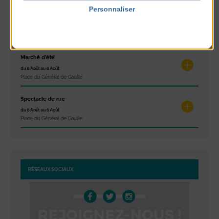
Personnaliser
Les ateliers d’Isa
Politique de confidentialité
du 4 Août au 6 Août
Tennis Club Coutainville
Marché d’été
du 6 Août au 6 Août
Place du Général de Gaulle
Spectacle de rue
du 6 Août au 6 Août
Place du Général de Gaulle
RÉSEAUX SOCIAUX