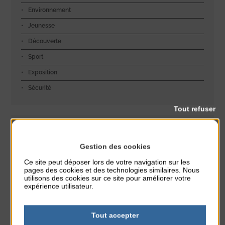
Environnement
Jeunesse
Découverte
Sport
Exposition
Sécurité
Tout refuser
Dans l'agenda de la Station
Gestion des cookies
Réveil musculaire
Ce site peut déposer lors de votre navigation sur les
du 3 Août au 7 Août
pages des cookies et des technologies similaires. Nous
Plage du passous
utilisons des cookies sur ce site pour améliorer votre
expérience utilisateur.
Stretching
du 3 Août au 7 Août
Tout accepter
Plage du passous