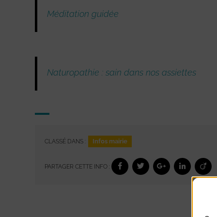
Méditation guidée
Naturopathie : sain dans nos assiettes
Infos mairie
CLASSÉ DANS :
PARTAGER CETTE INFO :