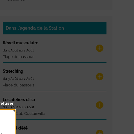
Dans l'agenda de la Station
Réveil musculaire
du 3 Août au 7 Août
Plage du passous
Stretching
du 3 Août au 7 Août
Plage du passous
Les ateliers d’Isa
refuser
du 4 Août au 6 Août
Tennis Club Coutainville
Marché d’été