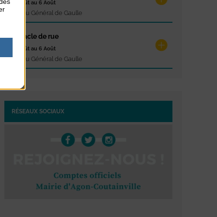
 des
du 6 Août au 6 Août
er
Place du Général de Gaulle
Spectacle de rue
du 6 Août au 6 Août
Place du Général de Gaulle
RÉSEAUX SOCIAUX