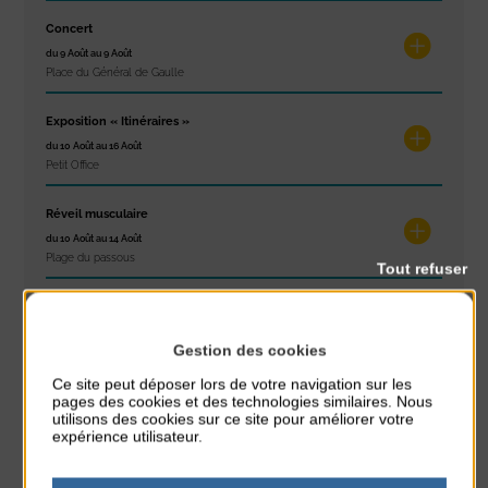
Concert
du 9 Août au 9 Août
Place du Général de Gaulle
Exposition « Itinéraires »
du 10 Août au 16 Août
Petit Office
Réveil musculaire
du 10 Août au 14 Août
Plage du passous
Tout refuser
Stretching
du 10 Août au 14 Août
Gestion des cookies
Plage du passous
Ce site peut déposer lors de votre navigation sur les
pages des cookies et des technologies similaires. Nous
utilisons des cookies sur ce site pour améliorer votre
expérience utilisateur.
RÉSEAUX SOCIAUX