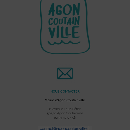
NOUS CONTACTER
Mairie d’Agon Coutainville
2, avenue Louis Périer
50230 Agon Coutainville
02 33 47 07 56