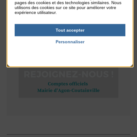
Stretching
pages des cookies et des technologies similaires. Nous
utilisons des cookies sur ce site pour améliorer votre
du 10 Août au 14 Août
expérience utilisateur.
Plage du passous
Tout accepter
Personnaliser
RÉSEAUX SOCIAUX
Politique de confidentialité