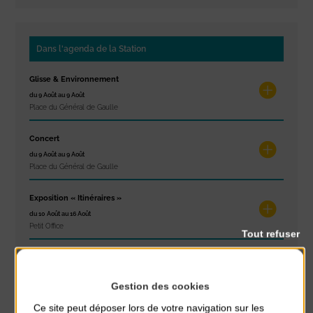
Dans l'agenda de la Station
Glisse & Environnement
du 9 Août au 9 Août
Place du Général de Gaulle
Concert
du 9 Août au 9 Août
Place du Général de Gaulle
Exposition « Itinéraires »
du 10 Août au 16 Août
Petit Office
Tout refuser
Réveil musculaire
du 10 Août au 14 Août
Gestion des cookies
Plage du passous
Ce site peut déposer lors de votre navigation sur les