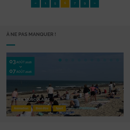
«
1
5
6
7
9
»
À NE PAS MANQUER !
03
AOÛT 2026
07
AOÛT 2026
RÉVEIL MUSCULAIRE
Animation
Bien être
Sport