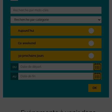
Aujourd'hui
Ce weekend
30 prochains jours
DU
AU
OK