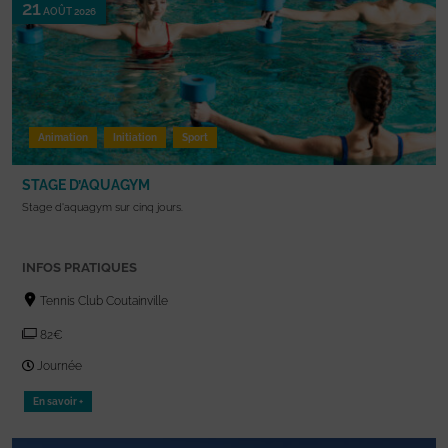
21
AOÛT 2026
Animation
Initiation
Sport
STAGE D’AQUAGYM
Stage d'aquagym sur cinq jours.
INFOS PRATIQUES
Tennis Club Coutainville
82€
Journée
En savoir +