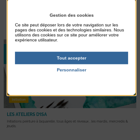
Mairie d'Agon-Coutainville
Gestion des cookies
14h30-16h30
Ce site peut déposer lors de votre navigation sur les
En savoir +
pages des cookies et des technologies similaires. Nous
utilisons des cookies sur ce site pour améliorer votre
expérience utilisateur.
18
AOÛT 2026
Tout accepter
20
AOÛT 2026
Personnaliser
Politique de confidentialité
Initiation
LES ATELIERS D’ISA
Initiations peinture à l’aquarelle, tous âges et niveaux , les mardis, mercredis &
jeudis.