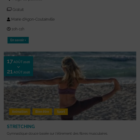
Gratuit
Mairie d'Agon-Coutainville
10h-11h
En savoir +
17
AOÛT 2026
21
AOÛT 2026
Animation
Bien être
Sport
STRETCHING
Gymnastique douce basée sur l'étirement des fibres musculaires.