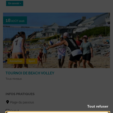
En savoir +
18
AOÛT 2026
Animation
Sport
TOURNOI DE BEACH VOLLEY
Tous niveaux.
INFOS PRATIQUES
Plage du passous
Tout refuser
Gratuit