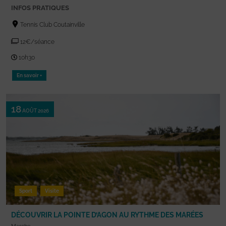
INFOS PRATIQUES
Tennis Club Coutainville
12€/séance
10h30
En savoir +
18
AOÛT 2026
Sport
Visite
DÉCOUVRIR LA POINTE D’AGON AU RYTHME DES MARÉES