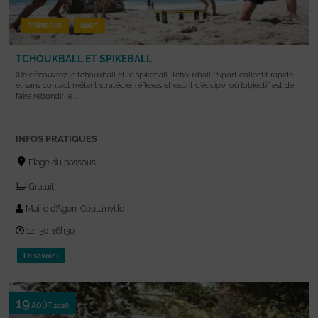
Animation
Sport
TCHOUKBALL ET SPIKEBALL
(Re)découvrez le tchoukball et le spikeball. Tchoukball : Sport collectif rapide
et sans contact mêlant stratégie, réflexes et esprit d’équipe, où l’objectif est de
faire rebondir le ...
INFOS PRATIQUES
Plage du passous
Gratuit
Mairie d'Agon-Coutainville
14h30-16h30
En savoir +
19
AOÛT 2026