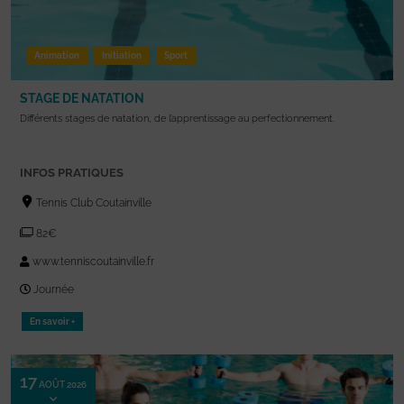
Animation
Initiation
Sport
STAGE DE NATATION
Différents stages de natation, de l’apprentissage au perfectionnement.
INFOS PRATIQUES
Tennis Club Coutainville
82€
www.tenniscoutainville.fr
Journée
En savoir +
17
AOÛT 2026