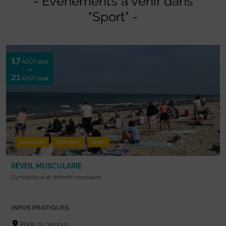
- Evénements à venir dans
"Sport" -
17
AOÛT 2026
21
AOÛT 2026
Animation
Bien être
Sport
RÉVEIL MUSCULAIRE
Gymnastique et détente musculaire.
INFOS PRATIQUES
Plage du passous