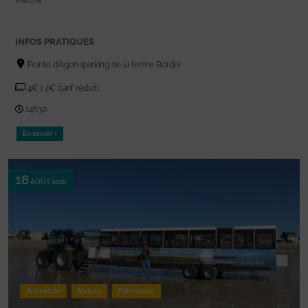
Marche.
INFOS PRATIQUES
Pointe d'Agon (parking de la ferme Borde)
4€ | 2€ (tarif réduit)
14h30
En savoir +
18
AOÛT 2026
Animation
Nature
Patrimoine