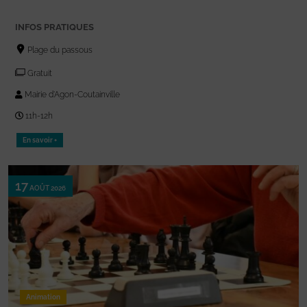
INFOS PRATIQUES
Plage du passous
Gratuit
Mairie d'Agon-Coutainville
11h-12h
En savoir +
17
AOÛT 2026
Animation