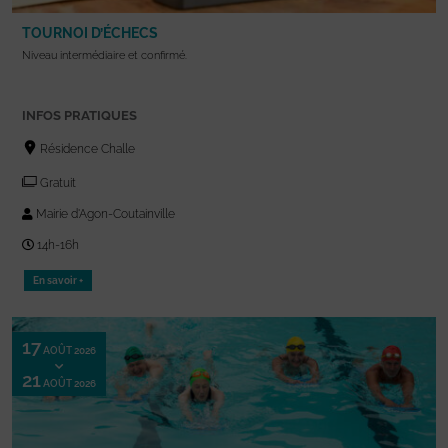
TOURNOI D’ÉCHECS
Niveau intermédiaire et confirmé.
INFOS PRATIQUES
Résidence Challe
Gratuit
Mairie d'Agon-Coutainville
14h-16h
En savoir +
17
AOÛT 2026
21
AOÛT 2026