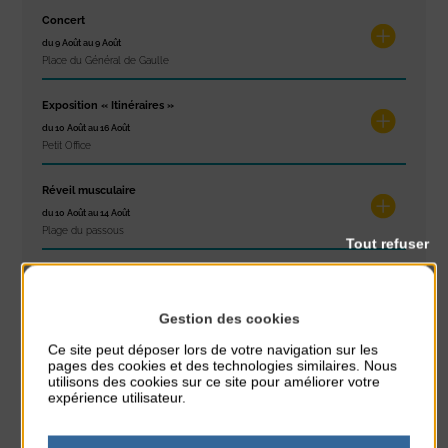
Concert
du 9 Août au 9 Août
Place du Général de Gaulle
Exposition « Itinéraires »
du 10 Août au 16 Août
Petit Office
Réveil musculaire
du 10 Août au 14 Août
Plage du passous
Tout refuser
Stretching
du 10 Août au 14 Août
Plage du passous
Gestion des cookies
Ce site peut déposer lors de votre navigation sur les
pages des cookies et des technologies similaires. Nous
utilisons des cookies sur ce site pour améliorer votre
expérience utilisateur.
RÉSEAUX SOCIAUX