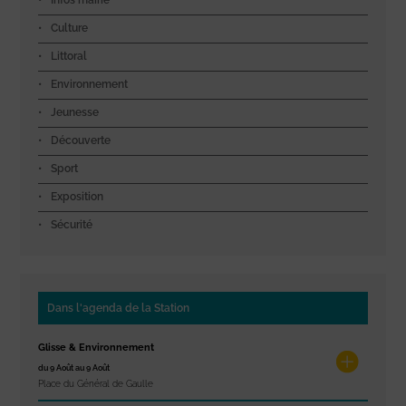
Infos mairie
Culture
Littoral
Environnement
Jeunesse
Découverte
Sport
Exposition
Sécurité
Dans l'agenda de la Station
Glisse & Environnement
du 9 Août au 9 Août
Place du Général de Gaulle