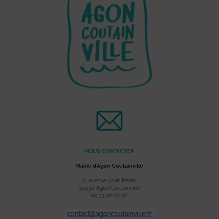
NOUS CONTACTER
Mairie d’Agon Coutainville
2, avenue Louis Périer
50230 Agon Coutainville
02 33 47 07 56