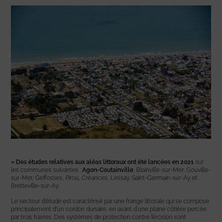
« Des études relatives aux aléas littoraux ont été lancées en 2021
sur
les communes suivantes :
Agon-Coutainville
, Blainville-sur-Mer, Gouville-
sur-Mer, Geffosses, Pirou, Créances, Lessay, Saint-Germain-sur-Ay et
Bretteville-sur-Ay.
Le secteur d’étude est caractérisé par une frange littorale qui se compose
principalement d’un cordon dunaire, en avant d’une plaine côtière percée
par trois havres. Des systèmes de protection contre l’érosion sont