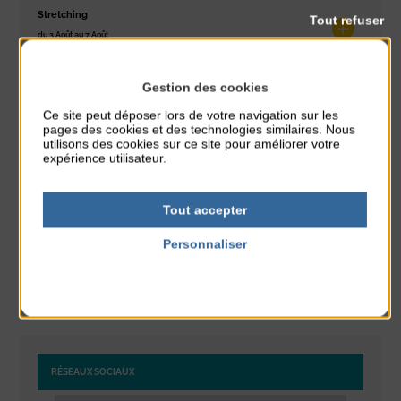
Stretching
Tout refuser
du 3 Août au 7 Août
Plage du passous
Gestion des cookies
Concours de châteaux de sable
du 7 Août au 7 Août
Ce site peut déposer lors de votre navigation sur les
Plage du passous
pages des cookies et des technologies similaires. Nous
utilisons des cookies sur ce site pour améliorer votre
expérience utilisateur.
Glisse & Environnement
du 9 Août au 9 Août
Place du Général de Gaulle
Tout accepter
Personnaliser
Concert
du 9 Août au 9 Août
Politique de confidentialité
Place du Général de Gaulle
RÉSEAUX SOCIAUX