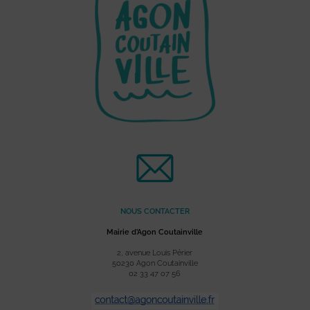
NOUS CONTACTER
Mairie d’Agon Coutainville
2, avenue Louis Périer
50230 Agon Coutainville
02 33 47 07 56