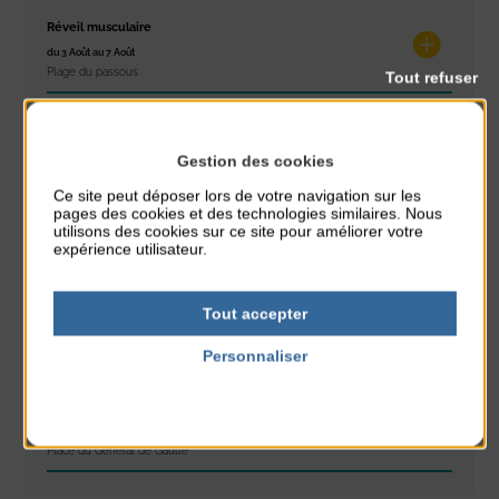
Réveil musculaire
du 3 Août au 7 Août
Plage du passous
Tout refuser
Stretching
du 3 Août au 7 Août
Gestion des cookies
Plage du passous
Ce site peut déposer lors de votre navigation sur les
pages des cookies et des technologies similaires. Nous
Les ateliers d’Isa
utilisons des cookies sur ce site pour améliorer votre
du 4 Août au 6 Août
expérience utilisateur.
Tennis Club Coutainville
Marché d’été
Tout accepter
du 6 Août au 6 Août
Personnaliser
Place du Général de Gaulle
Politique de confidentialité
Spectacle de rue
du 6 Août au 6 Août
Place du Général de Gaulle