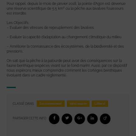
Pour rappel, depuis le mois de janvier 2018, la pointe d’Agon est devenue
une réserve scientifique de 5.5 km² où la pêche aux bivalves fouisseurs
est interdite.
Les Objectifs :
– Evaluer des vitesses de repeuplement des bivalves
– Evaluer la capacité d’adaptation au changement climatique du milieu
– Améliorer la connaissance des écosystèmes, de la biodiversité et des
pressions.
On sait que la pêche à la palourde peut avoir des conséquences sur la
faune benthique (espèces vivant sur le fond marin). Aussi, par ce dispositif
nous espérons mieux comprendre comment les cortèges benthiques
évoluent dans un cadre réglementé.
Environnement
Infos mairie
Littoral
CLASSÉ DANS :
PARTAGER CETTE INFO :