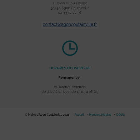
2, avenue Louis Périer
50230 Agon Coutainville
02 33 47 07 56
HORAIRES D’OUVERTURE
Permanence :
du lundi au vendredi
de 9h00 à 12h15 et de 13h45 à 16h45
© Mairie d'Agon-Coutainville 2026
Accueil
Mentions légales
Crédits