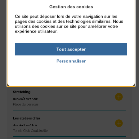
Sport
Gestion des cookies
Exposition
Ce site peut déposer lors de votre navigation sur les
pages des cookies et des technologies similaires. Nous
Sécurité
utilisons des cookies sur ce site pour améliorer votre
expérience utilisateur.
Tout accepter
Dans l'agenda de la Station
Personnaliser
Réveil musculaire
Politique de confidentialité
du 3 Août au 7 Août
Plage du passous
Stretching
du 3 Août au 7 Août
Plage du passous
Les ateliers d’Isa
du 4 Août au 6 Août
Tennis Club Coutainville