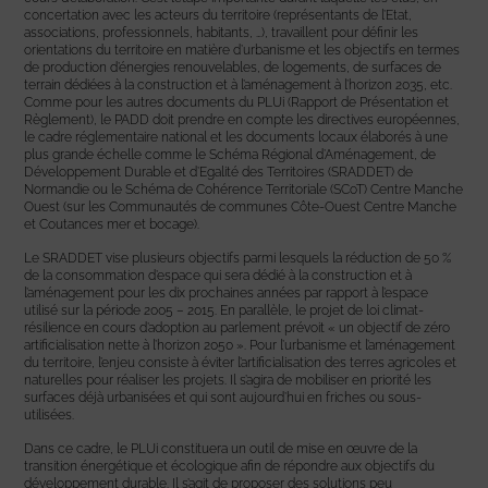
concertation avec les acteurs du territoire (représentants de l’Etat,
associations, professionnels, habitants, …), travaillent pour définir les
orientations du territoire en matière d’urbanisme et les objectifs en termes
de production d’énergies renouvelables, de logements, de surfaces de
terrain dédiées à la construction et à l’aménagement à l’horizon 2035, etc.
Comme pour les autres documents du PLUi (Rapport de Présentation et
Règlement), le PADD doit prendre en compte les directives européennes,
le cadre réglementaire national et les documents locaux élaborés à une
plus grande échelle comme le Schéma Régional d’Aménagement, de
Développement Durable et d’Egalité des Territoires (SRADDET) de
Normandie ou le Schéma de Cohérence Territoriale (SCoT) Centre Manche
Ouest (sur les Communautés de communes Côte-Ouest Centre Manche
et Coutances mer et bocage).
Le SRADDET vise plusieurs objectifs parmi lesquels la réduction de 50 %
de la consommation d’espace qui sera dédié à la construction et à
l’aménagement pour les dix prochaines années par rapport à l’espace
utilisé sur la période 2005 – 2015. En parallèle, le projet de loi climat-
résilience en cours d’adoption au parlement prévoit « un objectif de zéro
artificialisation nette à l’horizon 2050 ». Pour l’urbanisme et l’aménagement
du territoire, l’enjeu consiste à éviter l’artificialisation des terres agricoles et
naturelles pour réaliser les projets. Il s’agira de mobiliser en priorité les
surfaces déjà urbanisées et qui sont aujourd’hui en friches ou sous-
utilisées.
Dans ce cadre, le PLUi constituera un outil de mise en œuvre de la
transition énergétique et écologique afin de répondre aux objectifs du
développement durable. Il s’agit de proposer des solutions peu