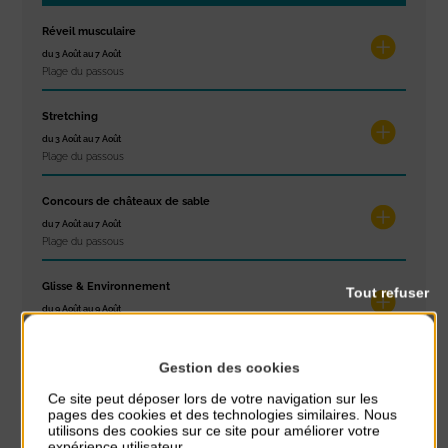
Réveil musculaire
du 3 Août au 7 Août
Plage du passous
Stretching
du 3 Août au 7 Août
Plage du passous
Concours de châteaux de sable
du 7 Août au 7 Août
Plage du passous
Glisse & Environnement
Tout refuser
du 9 Août au 9 Août
Place du Général de Gaulle
Gestion des cookies
Concert
du 9 Août au 9 Août
Ce site peut déposer lors de votre navigation sur les
Place du Général de Gaulle
pages des cookies et des technologies similaires. Nous
utilisons des cookies sur ce site pour améliorer votre
expérience utilisateur.