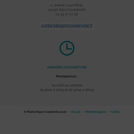
2, avenue Louis Périer
50230 Agon Coutainville
02 33 47 07 56
HORAIRES D’OUVERTURE
Permanence :
du lundi au vendredi
de 9h00 à 12h15 et de 13h45 à 16h45
© Mairie d'Agon-Coutainville 2026
Accueil
Mentions légales
Crédits