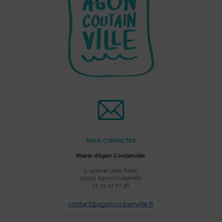
NOUS CONTACTER
Mairie d’Agon Coutainville
2, avenue Louis Périer
50230 Agon Coutainville
02 33 47 07 56