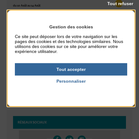
Tout refuser
du 10 Août au 14 Août
Plage du passous
Stretching
Gestion des cookies
du 10 Août au 14 Août
Ce site peut déposer lors de votre navigation sur les
Plage du passous
pages des cookies et des technologies similaires. Nous
utilisons des cookies sur ce site pour améliorer votre
expérience utilisateur.
Tournoi d’échecs
du 10 Août au 10 Août
Résidence Challe
Tout accepter
Tchoukball et Spikeball
Personnaliser
du 11 Août au 11 Août
Politique de confidentialité
Plage du passous
RÉSEAUX SOCIAUX