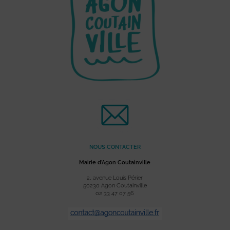
NOUS CONTACTER
Mairie d’Agon Coutainville
2, avenue Louis Périer
50230 Agon Coutainville
02 33 47 07 56