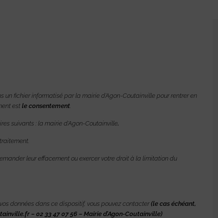
s un fichier informatisé par la mairie d’Agon-Coutainville
pour rentrer en
ment est
le consentement
.
s suivants : la mairie d’Agon-Coutainville
.
traitement.
mander leur effacement ou exercer votre droit à la limitation du
e vos données dans ce dispositif, vous pouvez contacter
(le cas échéant,
nville.fr – 02 33 47 07 56 – Mairie d’Agon-Coutainville)