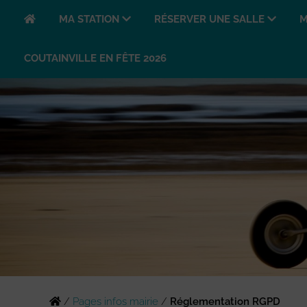
MA STATION
RÉSERVER UNE SALLE
M
COUTAINVILLE EN FÊTE 2026
/
Pages infos mairie
/
Réglementation RGPD