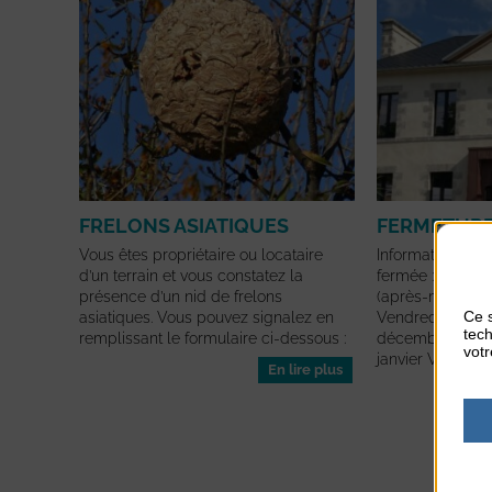
FRELONS ASIATIQUES
FERMETURE
Vous êtes propriétaire ou locataire
Information mair
d’un terrain et vous constatez la
fermée : Mercr
présence d’un nid de frelons
(après-midi) Je
Ce s
asiatiques. Vous pouvez signalez en
Vendredi 26 dé
tech
remplissant le formulaire ci-dessous :
décembre (après
votr
janvier Vendredi 
En lire plus