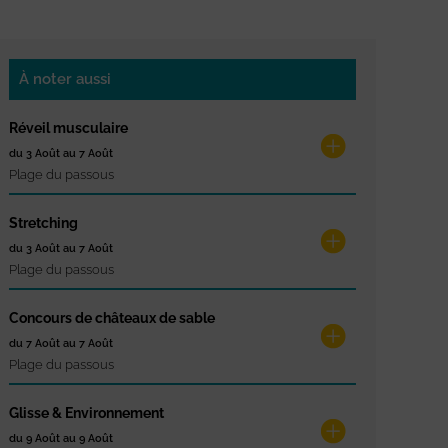
À noter aussi
Réveil musculaire
du 3 Août au 7 Août
Plage du passous
Stretching
du 3 Août au 7 Août
Plage du passous
Concours de châteaux de sable
du 7 Août au 7 Août
Plage du passous
Glisse & Environnement
du 9 Août au 9 Août