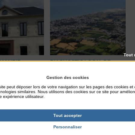
Tout 
 MAIRIE
DIAGNOSTIC LOCAL DE
SÉCURITÉ : ENQUÊTE
ieLa mairie sera
edi 24 décembre
Gestion des cookies
Enquête dans le cadre du diagnostic
udi 25 décembre
local de sécurité. L’identification des
ite peut déposer lors de votre navigation sur les pages des cookies et
cembre Mercredi 31
problématiques territoriales est un
nologies similaires. Nous utilisons des cookies sur ce site pour amélior
-midi) Jeudi 1er
préalable à la mise en place des
e expérience utilisateur.
2 janvier ...
stratégies locales de sécurité. Dans le
...
En lire plus
En lire plus
Tout accepter
Personnaliser