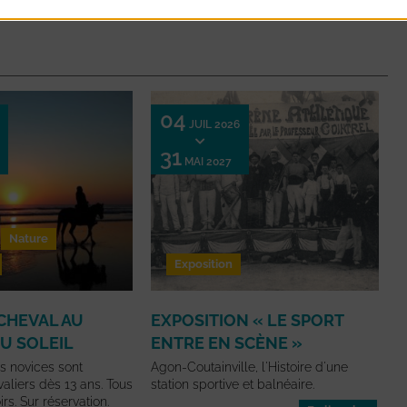
04
JUIL 2026
31
MAI 2027
Nature
Exposition
CHEVAL AU
EXPOSITION « LE SPORT
U SOLEIL
ENTRE EN SCÈNE »
 novices sont
Agon-Coutainville, l'Histoire d'une
aliers dès 13 ans. Tous
station sportive et balnéaire.
rs. Sur réservation.