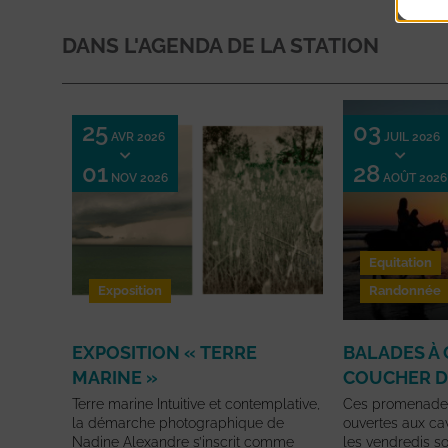
DANS L'AGENDA DE LA STATION
25
03
AVR 2026
JUIL 2026
01
28
NOV 2026
AOÛT 2026
Equitation
Exposition
Randonnée
EXPOSITION « TERRE
BALADES À 
MARINE »
COUCHER D
Terre marine Intuitive et contemplative,
Ces promenades
la démarche photographique de
ouvertes aux cav
Nadine Alexandre s’inscrit comme
les vendredis soi