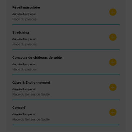
Réveil musculaire
du 3 Août au 7 Août
Plage du passous
Stretching
du 3 Août au 7 Août
Plage du passous
Concours de châteaux de sable
du 7 Août au 7 Août
Plage du passous
Glisse & Environnement
du 9 Août au 9 Août
Place du Général de Gaulle
Concert
du 9 Août au 9 Août
Place du Général de Gaulle