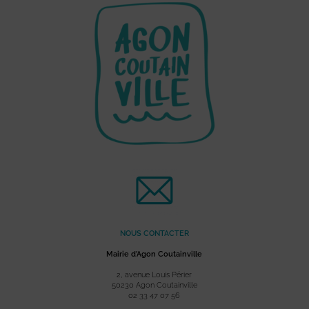
NOUS CONTACTER
Mairie d’Agon Coutainville
2, avenue Louis Périer
50230 Agon Coutainville
02 33 47 07 56