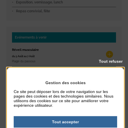
Exposition, vernissage, lunch
Repas convivial, fête
Evénements à venir
Réveil musculaire
du 3 Août au 7 Août
Tout refuser
Plage du passous
Stretching
du 3 Août au 7 Août
Gestion des cookies
Plage du passous
Ce site peut déposer lors de votre navigation sur les
pages des cookies et des technologies similaires. Nous
Concours de châteaux de sable
utilisons des cookies sur ce site pour améliorer votre
expérience utilisateur.
du 7 Août au 7 Août
Plage du passous
Tout accepter
Glisse & Environnement