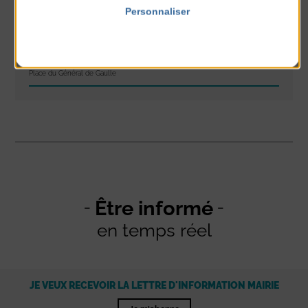
du 9 Août au 9 Août
Personnaliser
Place du Général de Gaulle
Politique de confidentialité
Concert
du 9 Août au 9 Août
Place du Général de Gaulle
Être informé
en temps réel
JE VEUX RECEVOIR LA LETTRE D'INFORMATION MAIRIE