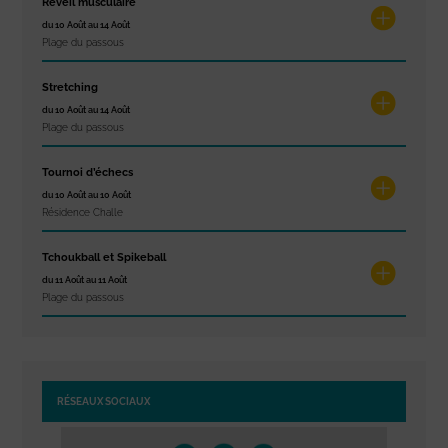
Réveil musculaire
du 10 Août au 14 Août
Plage du passous
Stretching
du 10 Août au 14 Août
Plage du passous
Tournoi d’échecs
du 10 Août au 10 Août
Résidence Challe
Tchoukball et Spikeball
du 11 Août au 11 Août
Plage du passous
RÉSEAUX SOCIAUX