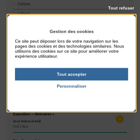
Culture
Tout refuser
Littoral
Environnement
Gestion des cookies
Jeunesse
Ce site peut déposer lors de votre navigation sur les
Découverte
pages des cookies et des technologies similaires. Nous
utilisons des cookies sur ce site pour améliorer votre
Sport
expérience utilisateur.
Exposition
Sécurité
Tout accepter
Personnaliser
Politique de confidentialité
Dans l'agenda de la Station
Exposition « Itinéraires »
du 10 Août au 16 Août
Petit Office