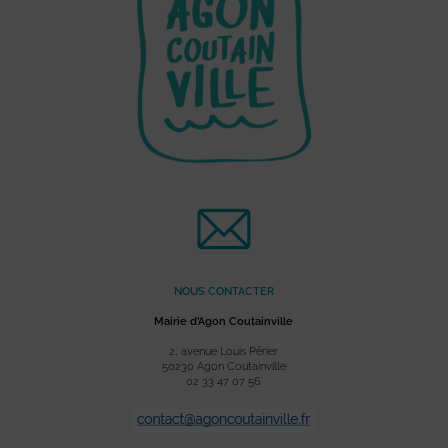
NOUS CONTACTER
Mairie d’Agon Coutainville
2, avenue Louis Périer
50230 Agon Coutainville
02 33 47 07 56