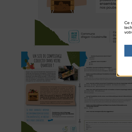
Ce s
tech
votr