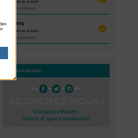
du 10 Août au 14 Août
Plage du passous
Stretching
 des
er
du 10 Août au 14 Août
Plage du passous
RÉSEAUX SOCIAUX