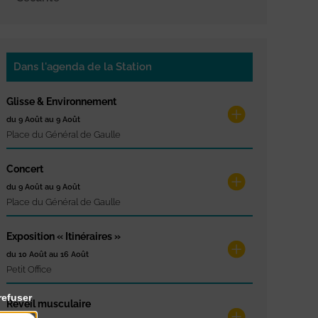
Dans l'agenda de la Station
Glisse & Environnement
du 9 Août au 9 Août
Place du Général de Gaulle
Concert
du 9 Août au 9 Août
Place du Général de Gaulle
Exposition « Itinéraires »
du 10 Août au 16 Août
Petit Office
refuser
Réveil musculaire