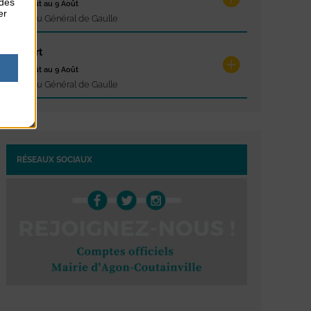
 des
du 9 Août au 9 Août
er
Place du Général de Gaulle
Concert
du 9 Août au 9 Août
Place du Général de Gaulle
RÉSEAUX SOCIAUX