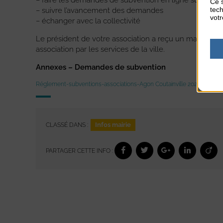
– faire les demandes de subvention en ligne sur les f
Ce s
tech
– suivre l’avancement des demandes
votr
– échanger avec la collectivité
Le président de votre association a reçu un mail indiqua
association par les services de la ville.
Annexes – Demandes de subvention
Réglement-subventions-associations-Agon Coutainville 2021
Téléch
Infos mairie
CLASSÉ DANS :
PARTAGER CETTE INFO :