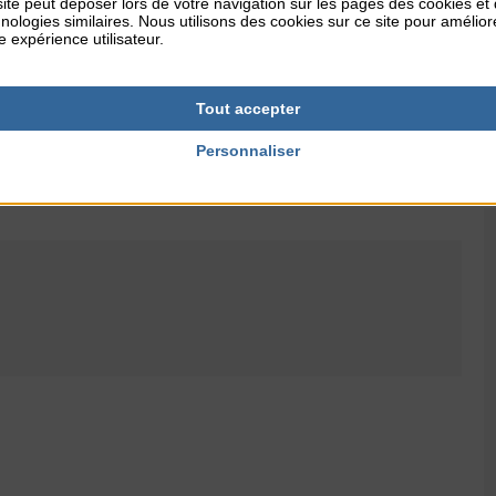
ormulaires adaptés à leur thématique
ite peut déposer lors de votre navigation sur les pages des cookies et
nologies similaires. Nous utilisons des cookies sur ce site pour amélior
e expérience utilisateur.
nt l’identifiant (adresse mail) enregistré pour votre
Tout accepter
Personnaliser
arger