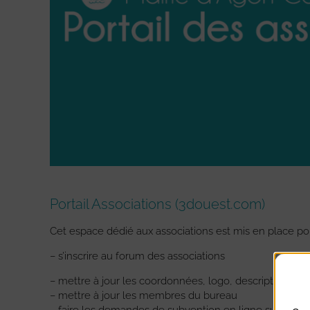
Portail Associations (3douest.com)
Cet espace dédié aux associations est mis en place pou
– s’inscrire au forum des associations
– mettre à jour les coordonnées, logo, description, site 
– mettre à jour les membres du bureau