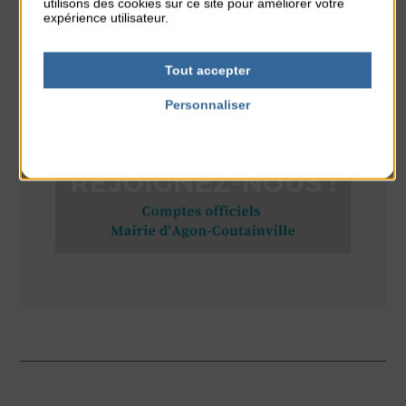
utilisons des cookies sur ce site pour améliorer votre
Place du Général de Gaulle
expérience utilisateur.
Tout accepter
RÉSEAUX SOCIAUX
Personnaliser
Politique de confidentialité