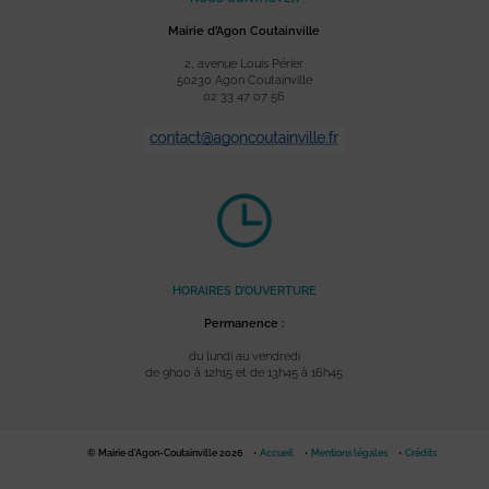
Mairie d’Agon Coutainville
2, avenue Louis Périer
50230 Agon Coutainville
02 33 47 07 56
HORAIRES D’OUVERTURE
Permanence :
du lundi au vendredi
de 9h00 à 12h15 et de 13h45 à 16h45
© Mairie d'Agon-Coutainville 2026
Accueil
Mentions légales
Crédits