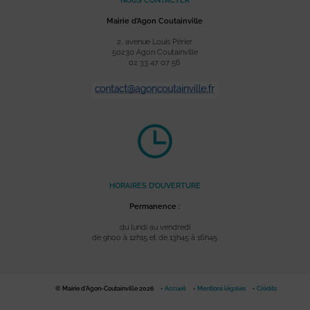
NOUS CONTACTER
Mairie d’Agon Coutainville
2, avenue Louis Périer
50230 Agon Coutainville
02 33 47 07 56
HORAIRES D’OUVERTURE
Permanence :
du lundi au vendredi
de 9h00 à 12h15 et de 13h45 à 16h45
© Mairie d'Agon-Coutainville 2026
Accueil
Mentions légales
Crédits