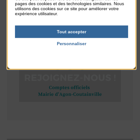
pages des cookies et des technologies similaires. Nous
Stretching
utilisons des cookies sur ce site pour améliorer votre
du 10 Août au 14 Août
expérience utilisateur.
Plage du passous
Tout accepter
Personnaliser
RÉSEAUX SOCIAUX
Politique de confidentialité