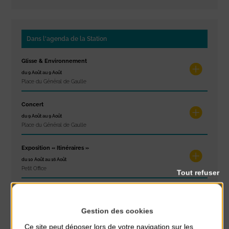
Dans l'agenda de la Station
Glisse & Environnement
du 9 Août au 9 Août
Place du Général de Gaulle
Concert
du 9 Août au 9 Août
Place du Général de Gaulle
Exposition « Itinéraires »
du 10 Août au 16 Août
Petit Office
Tout refuser
Réveil musculaire
du 10 Août au 14 Août
Gestion des cookies
Plage du passous
Ce site peut déposer lors de votre navigation sur les