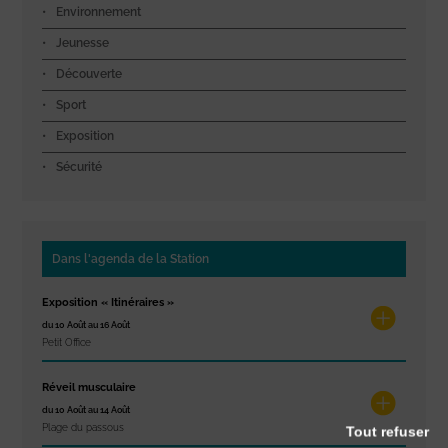
Environnement
Jeunesse
Découverte
Sport
Exposition
Sécurité
Dans l'agenda de la Station
Exposition « Itinéraires »
du 10 Août au 16 Août
Petit Office
Réveil musculaire
du 10 Août au 14 Août
Plage du passous
Tout refuser