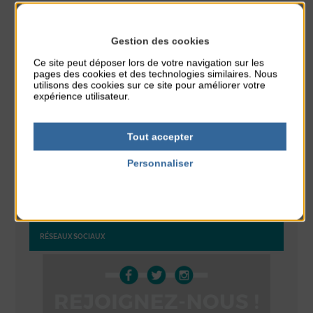
Stretching
du 10 Août au 14 Août
Gestion des cookies
Plage du passous
Ce site peut déposer lors de votre navigation sur les
pages des cookies et des technologies similaires. Nous
Tournoi d’échecs
utilisons des cookies sur ce site pour améliorer votre
du 10 Août au 10 Août
expérience utilisateur.
Résidence Challe
Tout accepter
Tchoukball et Spikeball
du 11 Août au 11 Août
Personnaliser
Plage du passous
Politique de confidentialité
RÉSEAUX SOCIAUX