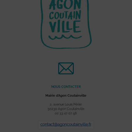
NOUS CONTACTER
Mairie d’Agon Coutainville
2, avenue Louis Périer
50230 Agon Coutainville
02 33 47 07 56