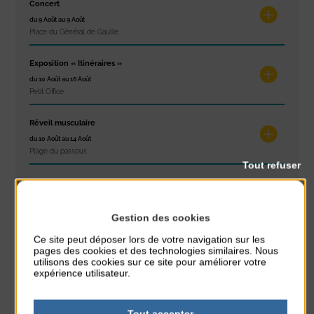
Concert
du 9 Août au 9 Août
Place du Général de Gaulle
Exposition « Itinéraires »
du 10 Août au 16 Août
Petit Office
Réveil musculaire
du 10 Août au 14 Août
Plage du passous
Tout refuser
Stretching
du 10 Août au 14 Août
Plage du passous
Gestion des cookies
Ce site peut déposer lors de votre navigation sur les
pages des cookies et des technologies similaires. Nous
utilisons des cookies sur ce site pour améliorer votre
expérience utilisateur.
RÉSEAUX SOCIAUX
Tout accepter