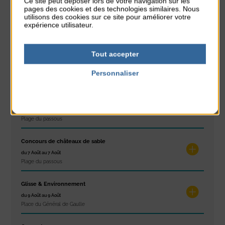
Ce site peut déposer lors de votre navigation sur les
pages des cookies et des technologies similaires. Nous
utilisons des cookies sur ce site pour améliorer votre
expérience utilisateur.
Dans l'agenda de la Station
Tout accepter
Réveil musculaire
du 3 Août au 7 Août
Personnaliser
Plage du passous
Politique de confidentialité
Stretching
du 3 Août au 7 Août
Plage du passous
Concours de châteaux de sable
du 7 Août au 7 Août
Plage du passous
Glisse & Environnement
du 9 Août au 9 Août
Place du Général de Gaulle