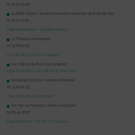
02 33 47 03 96
La Belle Ostrea > livraison ou vente à emporter de fruits de mer
02 33 17 13 04
Page facebook de « La Belle Ostrea »
La Terrasse (à emporter)
02 33 76 52 93
Compte facebook du restaurant
Les Huîtres du Père Gus (livraison)
Page facebook « Les Huîtres du Père Gus »
Restaurant l’Ecume > vente à emporter
02 33 45 61 55
Page facebook du restaurant
Toc Toc Le Passous > Vente à emporter
09 84 45 26 67
Page facebook « Toc Toc Le Passous »