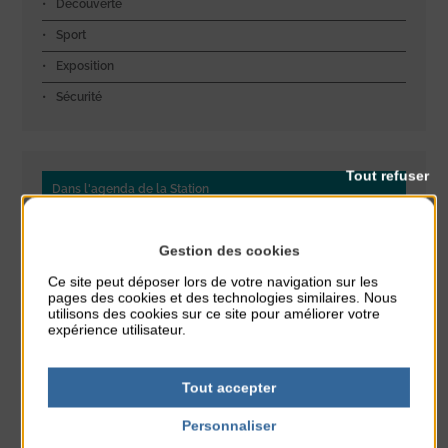
Découverte
Sport
Exposition
Sécurité
Tout refuser
Dans l'agenda de la Station
Glisse & Environnement
Gestion des cookies
du 9 Août au 9 Août
Place du Général de Gaulle
Ce site peut déposer lors de votre navigation sur les
pages des cookies et des technologies similaires. Nous
utilisons des cookies sur ce site pour améliorer votre
Concert
expérience utilisateur.
du 9 Août au 9 Août
Place du Général de Gaulle
Tout accepter
Exposition « Itinéraires »
Personnaliser
du 10 Août au 16 Août
Petit Office