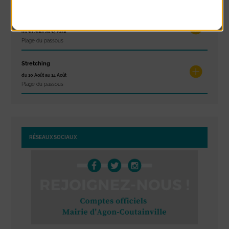
Politique de confidentialité
Réveil musculaire
du 10 Août au 14 Août
Plage du passous
Stretching
du 10 Août au 14 Août
Plage du passous
RÉSEAUX SOCIAUX