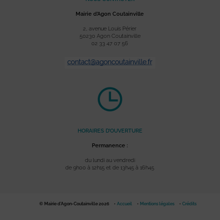
Mairie d’Agon Coutainville
2, avenue Louis Périer
50230 Agon Coutainville
02 33 47 07 56
HORAIRES D’OUVERTURE
Permanence :
du lundi au vendredi
de 9h00 à 12h15 et de 13h45 à 16h45
© Mairie d'Agon-Coutainville 2026
Accueil
Mentions légales
Crédits