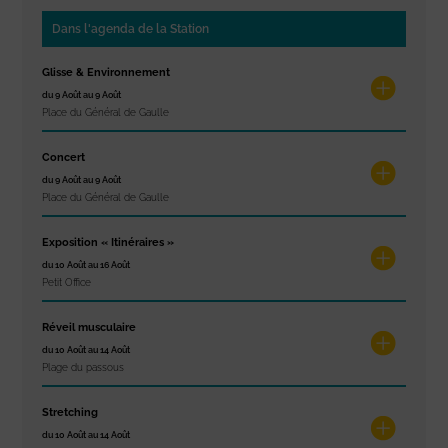
Dans l'agenda de la Station
Glisse & Environnement
du 9 Août au 9 Août
Place du Général de Gaulle
Concert
du 9 Août au 9 Août
Place du Général de Gaulle
Exposition « Itinéraires »
du 10 Août au 16 Août
Petit Office
Réveil musculaire
du 10 Août au 14 Août
Plage du passous
Stretching
du 10 Août au 14 Août