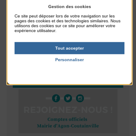
Gestion des cookies
Réveil musculaire
Ce site peut déposer lors de votre navigation sur les
du 10 Août au 14 Août
pages des cookies et des technologies similaires. Nous
Plage du passous
utilisons des cookies sur ce site pour améliorer votre
expérience utilisateur.
Stretching
du 10 Août au 14 Août
Tout accepter
Plage du passous
Personnaliser
Politique de confidentialité
RÉSEAUX SOCIAUX