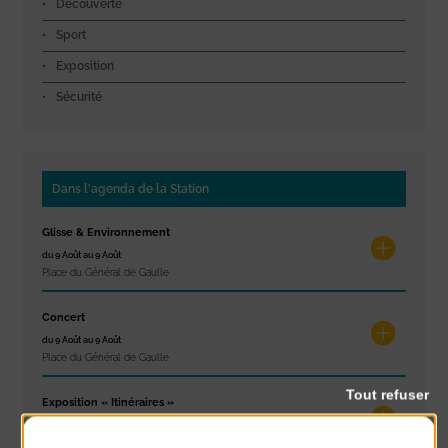
Découverte
Sport
Exposition
Sécurité
Dans l'agenda de la Station
Glisse & Environnement
du 9 Août au 9 Août
Place du Général de Gaulle
Concert
du 9 Août au 9 Août
Place du Général de Gaulle
Tout refuser
Exposition « Itinéraires »
du 10 Août au 16 Août
Petit Office