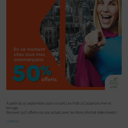
À partir du 15 septembre 2020 ce sont Les Foliz à Coutances mer et
bocage.
Recevez 50% offerts sur vos achats avec les Bons d’Achat Aidés Keetiz !
+ d’infos