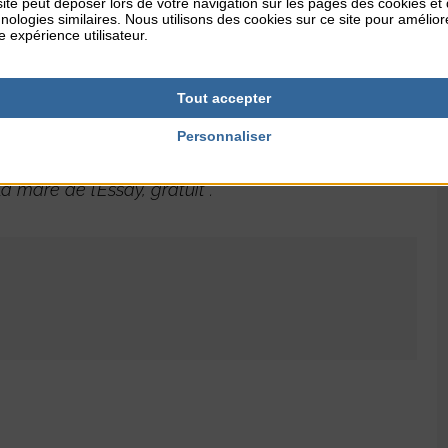
ite peut déposer lors de votre navigation sur les pages des cookies et
à Paris. Il y apprend notamment le travail de la lumière.
nologies similaires. Nous utilisons des cookies sur ce site pour amélior
e expérience utilisateur.
 et le surréalisme.
a mare de l’Essay, le photographe nous propose un petit
Tout accepter
 depuis sa tendre enfance.
Personnaliser
a mare de l’Essay, gratuit .