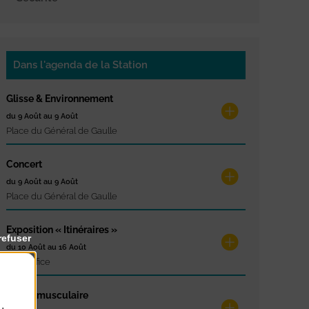
Dans l'agenda de la Station
Glisse & Environnement
du 9 Août au 9 Août
Place du Général de Gaulle
Concert
du 9 Août au 9 Août
Place du Général de Gaulle
Exposition « Itinéraires »
refuser
du 10 Août au 16 Août
Petit Office
Réveil musculaire