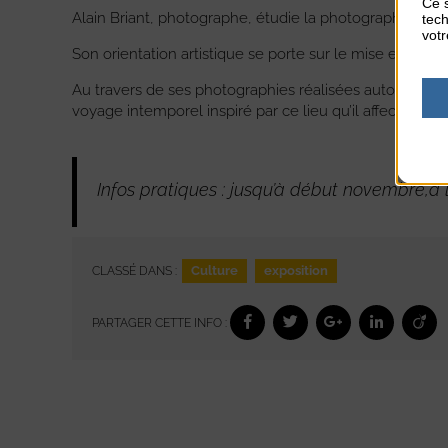
Ce s
Alain Briant, photographe, étudie la photographie EFET 
tech
votr
Son orientation artistique se porte sur le mise en scène
Au travers de ses photographies réalisées autour de l
voyage intemporel inspiré par ce lieu qu’il affectionne
Infos pratiques : jusqu’à début novembre,à l
Culture
exposition
CLASSÉ DANS :
PARTAGER CETTE INFO :