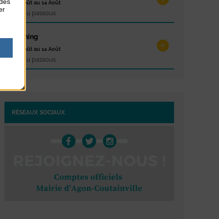
 des
du 10 Août au 14 Août
er
Plage du passous
Stretching
du 10 Août au 14 Août
Plage du passous
RÉSEAUX SOCIAUX