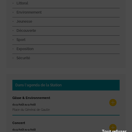
Littoral
Environnement
Jeunesse
Découverte
Sport
Exposition
Sécurité
Dans l'agenda de la Station
Glisse & Environnement
du 9 Août au 9 Août
Place du Général de Gaulle
Concert
du 9 Août au 9 Août
Tout refuser