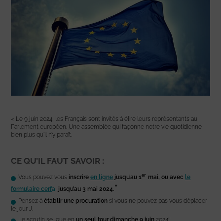
« Le 9 juin 2024, les Français sont invités à élire leurs représentants au
Parlement européen. Une assemblée qui façonne notre vie quotidienne
bien plus qu’il n’y paraît.
CE QU’IL FAUT SAVOIR :
er
Vous pouvez vous
inscrire
en ligne
jusqu’au 1
mai, ou avec
le
*
formulaire cerf
a
jusqu’au 3 mai
2024.
Pensez à
établir une procuration
si vous ne pouvez pas vous déplacer
le jour J.
Le scrutin se joue en
un seul tour dimanche 9 juin
2024″