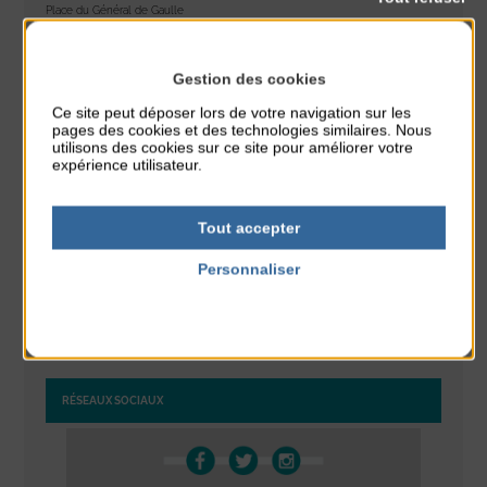
Place du Général de Gaulle
Exposition « Itinéraires »
Gestion des cookies
du 10 Août au 16 Août
Petit Office
Ce site peut déposer lors de votre navigation sur les
pages des cookies et des technologies similaires. Nous
utilisons des cookies sur ce site pour améliorer votre
Réveil musculaire
expérience utilisateur.
du 10 Août au 14 Août
Plage du passous
Tout accepter
Stretching
Personnaliser
du 10 Août au 14 Août
Plage du passous
Politique de confidentialité
RÉSEAUX SOCIAUX