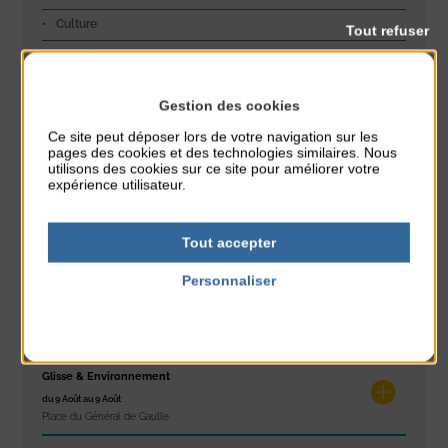
Culture
Tout refuser
Littoral
Environnement
Gestion des cookies
Jeunesse
Ce site peut déposer lors de votre navigation sur les
Découverte
pages des cookies et des technologies similaires. Nous
utilisons des cookies sur ce site pour améliorer votre
Sport
expérience utilisateur.
Exposition
Sécurité
Tout accepter
Personnaliser
Politique de confidentialité
Dans l'agenda de la Station
Glisse & Environnement
du 9 Août au 9 Août
Place du Général de Gaulle