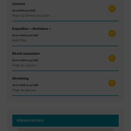
Concert
du 9 Août au 9 Août
Place du Général de Gaulle
Exposition « Itinéraires »
du 10 Août au 16 Août
Petit Office
Réveil musculaire
du 10 Août au 14 Août
Plage du passous
Stretching
du 10 Août au 14 Août
Plage du passous
RÉSEAUX SOCIAUX