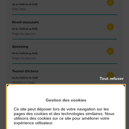
du 10 Août au 16 Août
Petit Office
Réveil musculaire
du 10 Août au 14 Août
Plage du passous
Stretching
du 10 Août au 14 Août
Plage du passous
Tournoi d’échecs
Tout refuser
du 10 Août au 10 Août
Résidence Challe
Tchoukball et Spikeball
Gestion des cookies
du 11 Août au 11 Août
Plage du passous
Ce site peut déposer lors de votre navigation sur les
pages des cookies et des technologies similaires. Nous
utilisons des cookies sur ce site pour améliorer votre
expérience utilisateur.