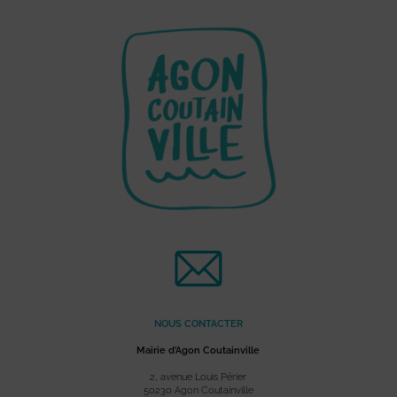
NOUS CONTACTER
Mairie d’Agon Coutainville
2, avenue Louis Périer
50230 Agon Coutainville