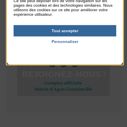
Ce site peut déposer lors de votre navigation sur les
pages des cookies et des technologies similaires. Nous
Stretching
utilisons des cookies sur ce site pour améliorer votre
expérience utilisateur.
du 10 Août au 14 Août
Plage du passous
Tout accepter
Personnaliser
RÉSEAUX SOCIAUX
Politique de confidentialité