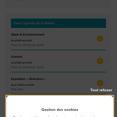
Dans l'agenda de la Station
Glisse & Environnement
du 9 Août au 9 Août
Place du Général de Gaulle
Concert
du 9 Août au 9 Août
Place du Général de Gaulle
Exposition « Itinéraires »
du 10 Août au 16 Août
Tout refuser
Petit Office
Réveil musculaire
du 10 Août au 14 Août
Gestion des cookies
Plage du passous